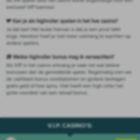
als VIP speler door het casino wordt uitgenodigd voor een
exclusief VIP toernooi.
💸 Kan je als highroller spelen in het live casino?
Ja dat kan! Het leuke hiervan is dat je een privé tafel
krijgt. Hierdoor hoef je niet meer urenlang te wachten op
andere spelers.
🎁 Welke highroller bonus mag ik verwachten?
Als VIP in het casino ontvang je vaak net wat betere
bonussen dan de gemiddelde speler. Regelmatig zien we
de cashback bonus voorbijkomen en grotere bedragen
gratis geld of free spins. Ook heeft een high roller het
grote voordeel van een reload bonus.
V.I.P. CASINO'S: