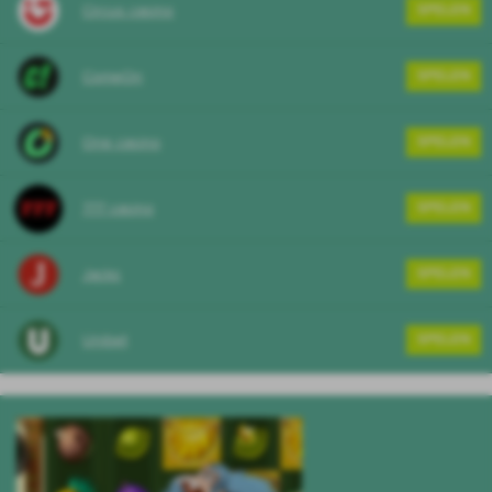
Circus casino
SPELEN
ComeOn
SPELEN
One casino
SPELEN
777 casino
SPELEN
Jacks
SPELEN
Unibet
SPELEN