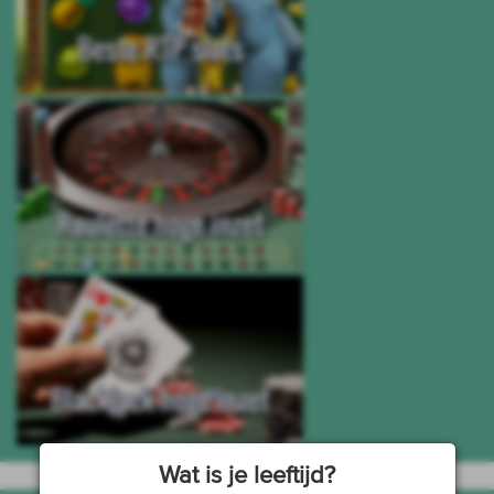
Wat is je leeftijd?